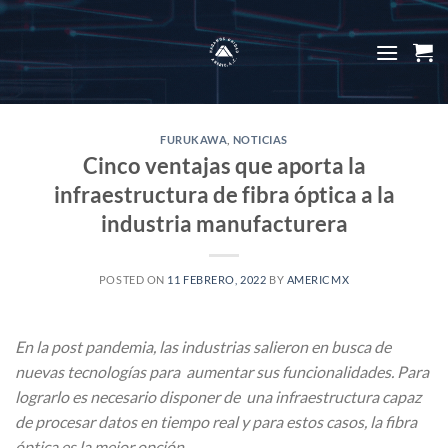
Skip
to
content
FURUKAWA
,
NOTICIAS
Cinco ventajas que aporta la
infraestructura de fibra óptica a la
industria manufacturera
POSTED ON
11 FEBRERO, 2022
BY
AMERICMX
En la post pandemia, las industrias salieron en busca de
nuevas tecnologías para aumentar sus funcionalidades. Para
lograrlo es necesario disponer de una infraestructura capaz
de procesar datos en tiempo real y para estos casos, la fibra
óptica es la mejor opción.