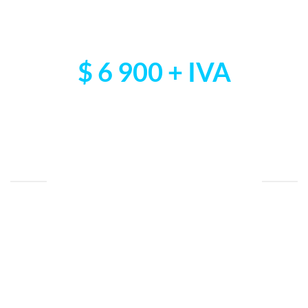
costo de
$ 6 900 + IVA
DESGLOSE DE COSTOS
Evaluación diagnóstico