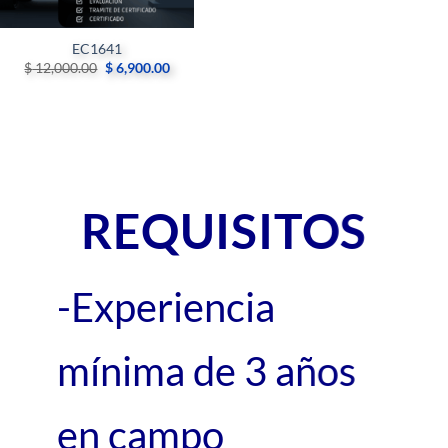
EC1641
Original
Current
$
12,000.00
$
6,900.00
price
price
was:
is:
$ 12,000.00.
$ 6,900.00.
REQUISITOS
-Experiencia
mínima de 3 años
en campo