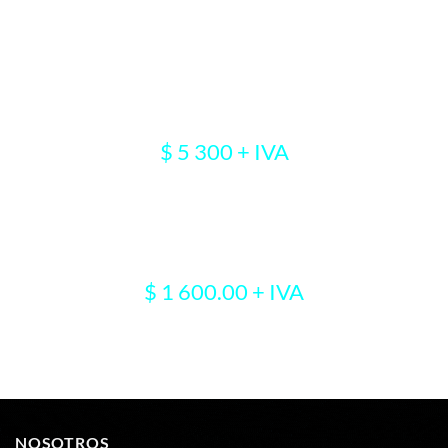
SIN COSTO
Evaluación para obtener la certificación
$ 5 300 + IVA
,Dictamen y trámite de certificado del EC
$ 1 600.00 + IVA
NOSOTROS