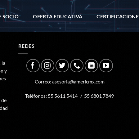
E SOCIO
OFERTA EDUCATIVA
CERTIFICACIONE
REDES
 la
ón y
nes
Correo:
asesoria@americmx.com
Teléfonos:
55 5611 5414
/
55 6801 7849
o de
udad