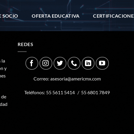
E SOCIO
OFERTA EDUCATIVA
CERTIFICACIONE
REDES
 la
ón y
nes
Correo:
asesoria@americmx.com
Teléfonos:
55 5611 5414
/
55 6801 7849
o de
udad