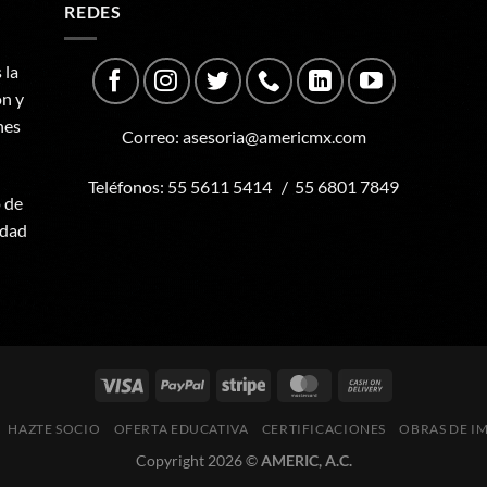
REDES
 la
ón y
nes
Correo:
asesoria@americmx.com
Teléfonos:
55 5611 5414
/
55 6801 7849
o de
udad
HAZTE SOCIO
OFERTA EDUCATIVA
CERTIFICACIONES
OBRAS DE I
Copyright 2026 ©
AMERIC, A.C.