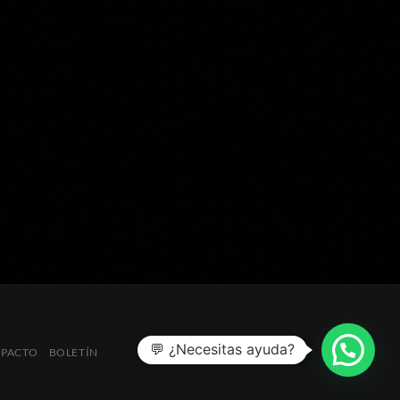
💬 ¿Necesitas ayuda?
MPACTO
BOLETÍN