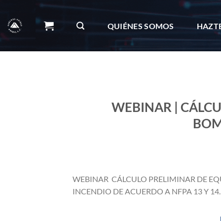
Skip
to
QUIÉNES SOMOS
HAZT
content
OBRAS DE IMPACTO
BOLETÍN
WEBINAR | CÁLCU
BOM
WEBINAR CÁLCULO PRELIMINAR DE EQ
INCENDIO DE ACUERDO A NFPA 13 Y 14.