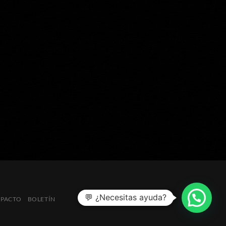
💬 ¿Necesitas ayuda?
MPACTO
BOLETÍN