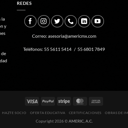
REDES
 la
ón y
nes
Correo:
asesoria@americmx.com
Teléfonos:
55 5611 5414
/
55 6801 7849
o de
udad
HAZTE SOCIO
OFERTA EDUCATIVA
CERTIFICACIONES
OBRAS DE I
Copyright 2026 ©
AMERIC, A.C.