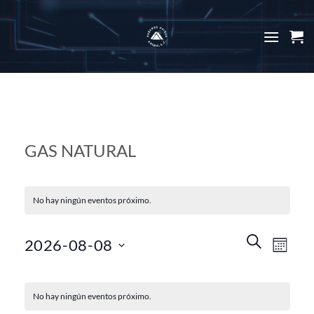
Skip
to
content
GAS NATURAL
No hay ningún eventos próximo.
Búsqueda
Navega
BUSCAR
2026-08-08
MES
y
de
navegació
Seleccionar
vistas
Calendario
de
fecha.
de
No hay ningún eventos próximo.
de
vistas
Evento