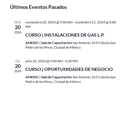
Eventos
de
Últimos Eventos Pasados
Eventos
noviembre 20, 2024 @ 9:00 AM
-
noviembre 21, 2024 @ 6:00
NOV
20
PM
2024
CURSO | INSTALACIONES DE GAS L.P.
AMERIC | Sala de Capacitación
San Antonio 319 Colonia San
Pedro de los Pinos, Ciudad de México
julio 20, 2024 @ 9:00 AM
-
6:00 PM
JUL
20
CURSO | OPORTUNIDADES DE NEGOCIO
2024
AMERIC | Sala de Capacitación
San Antonio 319 Colonia San
Pedro de los Pinos, Ciudad de México