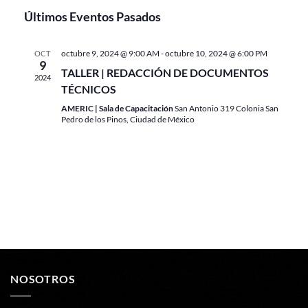
Eventos
de
Últimos Eventos Pasados
Eventos
octubre 9, 2024 @ 9:00 AM
-
octubre 10, 2024 @ 6:00 PM
OCT
9
TALLER | REDACCIÓN DE DOCUMENTOS
2024
TÉCNICOS
AMERIC | Sala de Capacitación
San Antonio 319 Colonia San
Pedro de los Pinos, Ciudad de México
NOSOTROS