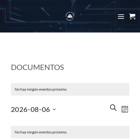
Skip
to
content
DOCUMENTOS
No hay ningún eventos próximo.
Búsqueda
Navega
BUSCAR
2026-08-06
MES
y
de
navegació
Seleccionar
vistas
Calendario
de
fecha.
de
No hay ningún eventos próximo.
de
vistas
Evento