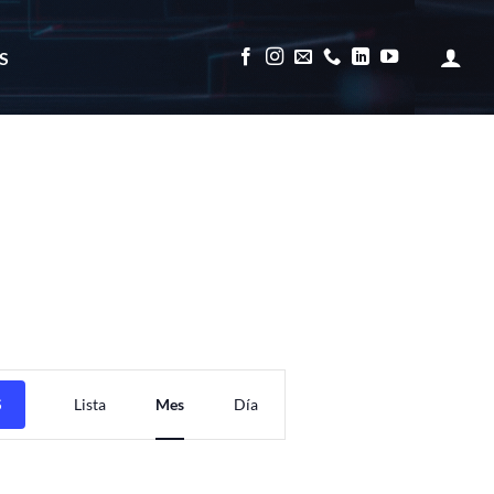
S
Navegación
S
Lista
Mes
Día
de
vistas
de