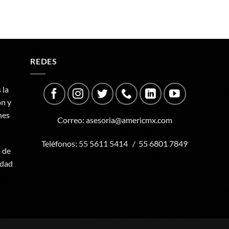
REDES
 la
ón y
nes
Correo:
asesoria@americmx.com
Teléfonos:
55 5611 5414
/
55 6801 7849
o de
udad