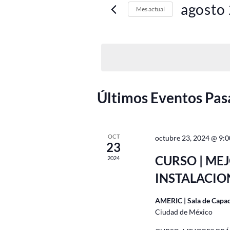
de
Busca
agosto
Mes actual
Eventos
vistas
para
de
Seleccionar
la
fecha.
Eventos
palabra
clave.
Calendario
Últimos Eventos Pas
de
Eventos
OCT
octubre 23, 2024 @ 9:
23
CURSO | ME
2024
INSTALACIO
AMERIC | Sala de Capa
Ciudad de México